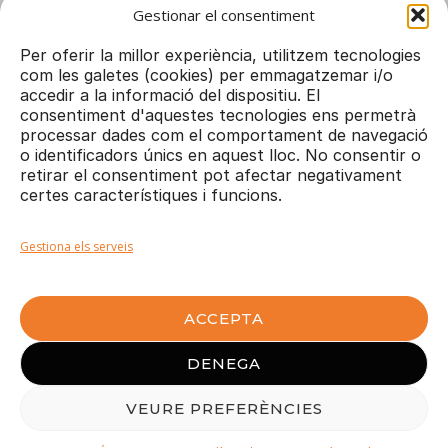
Gestionar el consentiment
Per oferir la millor experiència, utilitzem tecnologies
com les galetes (cookies) per emmagatzemar i/o
accedir a la informació del dispositiu. El
consentiment d'aquestes tecnologies ens permetrà
processar dades com el comportament de navegació
o identificadors únics en aquest lloc. No consentir o
retirar el consentiment pot afectar negativament
FISIOSPORT Maresme © 2025 - Tots els
certes característiques i funcions.
drets reservats
Disseny i desenvolupament web:
Dortoka
.
Gestiona els serveis
Avís Legal
|
Política de Privacitat
|
Política de Cookies
ACCEPTA
Pl.Romà Piera i Arcal 4
DENEGA
Local 26 (Galeries La Lió)
08330 PREMIÀ DE MAR
VEURE PREFERÈNCIES
Telèfon: 93 752 24 92