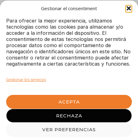
Gestionar el consentiment
Para ofrecer la mejor experiencia, utilizamos
tecnologías como las cookies para almacenar y/o
acceder a la información del dispositivo. El
consentimiento de estas tecnologías nos permitirá
procesar datos como el comportamiento de
navegación o identificadores únicos en este sitio. No
consentir o retirar el consentimiento puede afectar
FISIOSPORT Maresme © 2025 - Todos los
negativamente a ciertas características y funciones.
derechos reservados
Diseño y desarrollo web:
Dortoka
.
Gestionar los servicios
Aviso Legal
|
Política de Privacidad
|
Política de Cookies
ACEPTA
Pl. Romà Piera i Arcal 4
RECHAZA
Local 26 (Galerías La Lió)
08330 PREMIÀ DE MAR
VER PREFERENCIAS